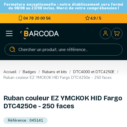
Fermeture exceptionnelle : notre établissement sera fermé
du 08/08 au 23/08 inclus. Merci de votre compréhension !
04 78 20 00 56
4,9 / 5
Accueil
Badges
Rubans et kits
DTC4000 et DTC4250E
Ruban couleur EZ YMCKOK HID Fargo DTC4250e - 250 faces
Ruban couleur EZ YMCKOK HID Fargo
DTC4250e - 250 faces
045141