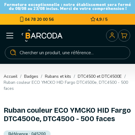
Fermeture exceptionnelle : notre établissement sera fermé
du 08/08 au 23/08 inclus. Merci de votre compréhension !
04 78 20 00 56
4,9 / 5
Accueil
Badges
Rubans et kits
DTC4500 et DTC4500E
Ruban couleur ECO YMCKO HID Fargo DTC4500e, DTC4500 - 500
faces
Ruban couleur ECO YMCKO HID Fargo
DTC4500e, DTC4500 - 500 faces
045200