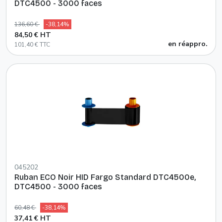
DTC4500 - 3000 faces
136,60 €
-38,14%
84,50 € HT
en réappro.
101,40 € TTC
045202
Ruban ECO Noir HID Fargo Standard DTC4500e,
DTC4500 - 3000 faces
60,48 €
-38,14%
37,41 € HT