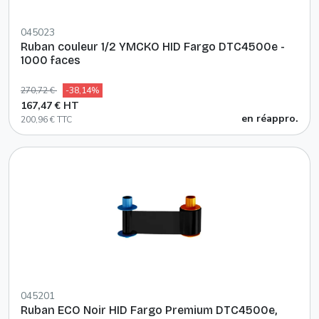
045023
Ruban couleur 1/2 YMCKO HID Fargo DTC4500e -
1000 faces
270,72 €
-38,14%
167,47 € HT
en réappro.
200,96 € TTC
045201
Ruban ECO Noir HID Fargo Premium DTC4500e,