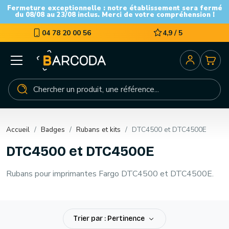
Fermeture exceptionnelle : notre établissement sera fermé
du 08/08 au 23/08 inclus. Merci de votre compréhension !
04 78 20 00 56
4,9 / 5
Accueil
Badges
Rubans et kits
DTC4500 et DTC4500E
DTC4500 et DTC4500E
Rubans pour imprimantes Fargo DTC4500 et DTC4500E.
Trier par : Pertinence