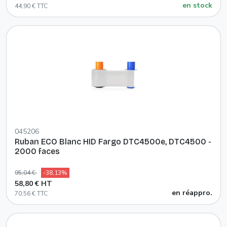
en stock
44,90 € TTC
045206
Ruban ECO Blanc HID Fargo DTC4500e, DTC4500 -
2000 faces
95,04 €
-38,13%
58,80 € HT
en réappro.
70,56 € TTC