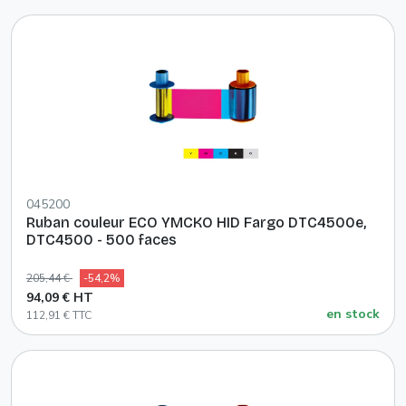
045200
Ruban couleur ECO YMCKO HID Fargo DTC4500e,
DTC4500 - 500 faces
205,44 €
-54,2%
94,09 € HT
en stock
112,91 € TTC