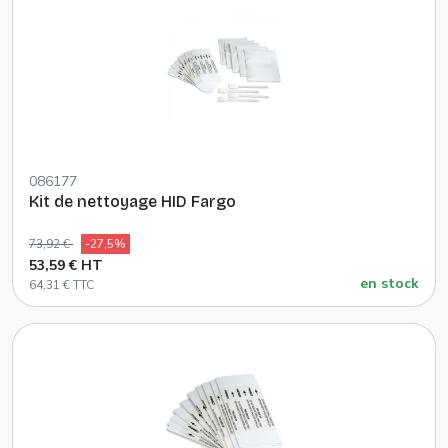
086177
Kit de nettoyage HID Fargo
73,92 €
-27,5%
53,59 € HT
en stock
64,31 € TTC