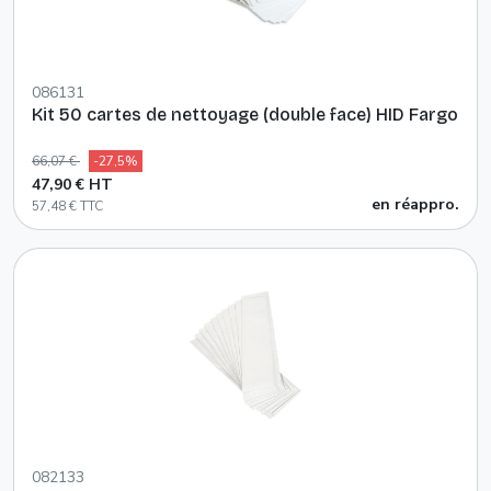
086131
Kit 50 cartes de nettoyage (double face) HID Fargo
66,07 €
-27,5%
47,90 € HT
en réappro.
57,48 € TTC
082133