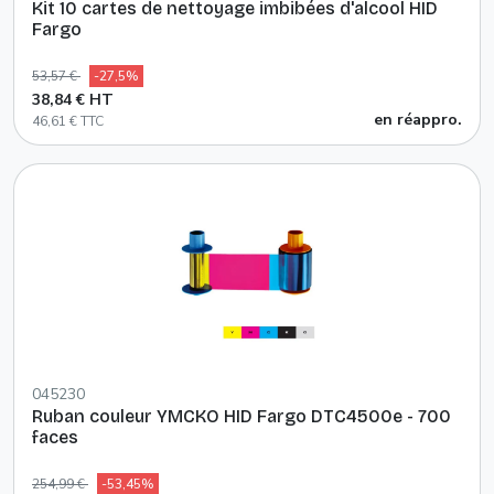
Kit 10 cartes de nettoyage imbibées d'alcool HID
Fargo
53,57 €
-27,5%
38,84 € HT
en réappro.
46,61 € TTC
045230
Ruban couleur YMCKO HID Fargo DTC4500e - 700
faces
254,99 €
-53,45%