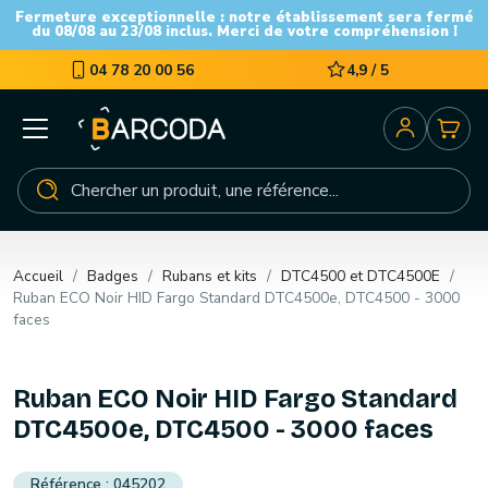
Fermeture exceptionnelle : notre établissement sera fermé
du 08/08 au 23/08 inclus. Merci de votre compréhension !
04 78 20 00 56
4,9 / 5
Accueil
Badges
Rubans et kits
DTC4500 et DTC4500E
Ruban ECO Noir HID Fargo Standard DTC4500e, DTC4500 - 3000
faces
Ruban ECO Noir HID Fargo Standard
DTC4500e, DTC4500 - 3000 faces
045202