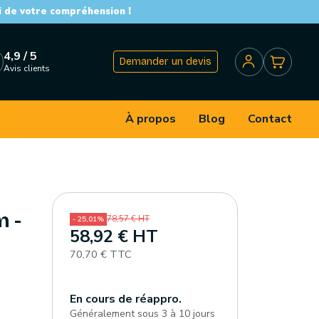
i de votre compréhension !
4,9 / 5
Demander un devis
Avis clients
À propos
Blog
Contact
m -
78,57 € HT
- 25,01%
58,92 € HT
70,70 € TTC
En cours de réappro.
Généralement sous 3 à 10 jours