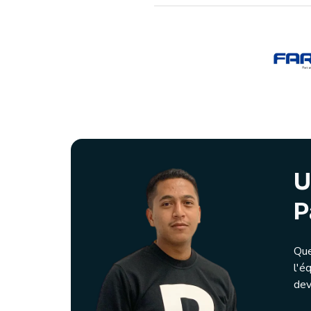
U
P
Que
l'é
dev