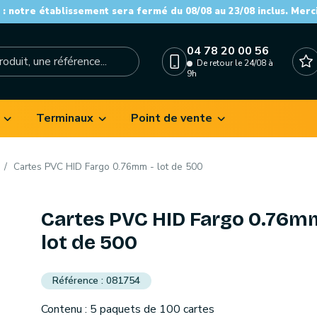
: notre établissement sera fermé du 08/08 au 23/08 inclus. Merc
04 78 20 00 56
De retour le 24/08 à
9h
Terminaux
Point de vente
Cartes PVC HID Fargo 0.76mm - lot de 500
Cartes PVC HID Fargo 0.76m
lot de 500
081754
Contenu : 5 paquets de 100 cartes