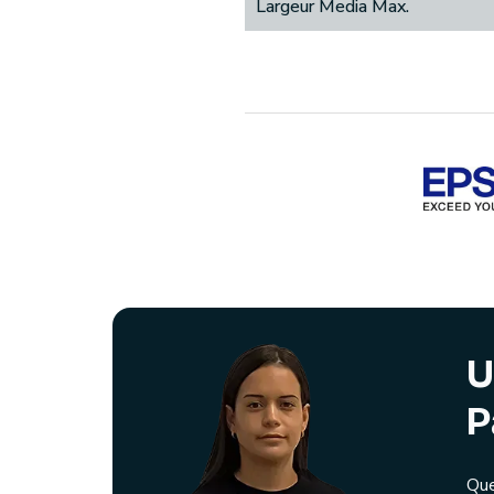
Largeur Media Max.
U
P
Que