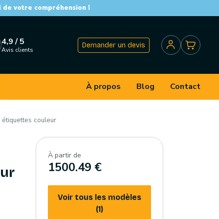
i de votre compréhension !
4,9 / 5
Demander un devis
Avis clients
À propos
Blog
Contact
étiquettes couleur
À partir de
1500.49 €
eur
Voir tous les modèles
(1)