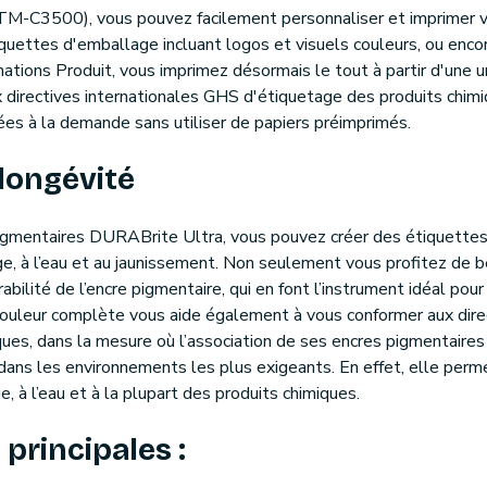
M-C3500), vous pouvez facilement personnaliser et imprimer vo
iquettes d'emballage incluant logos et visuels couleurs, ou enco
ations Produit, vous imprimez désormais le tout à partir d'une u
directives internationales GHS d'étiquetage des produits chimi
es à la demande sans utiliser de papiers préimprimés.
 longévité
igmentaires DURABrite Ultra, vous pouvez créer des étiquettes 
e, à l’eau et au jaunissement. Non seulement vous profitez de b
abilité de l’encre pigmentaire, qui en font l’instrument idéal pou
couleur complète vous aide également à vous conformer aux dire
ques, dans la mesure où l’association de ses encres pigmentaire
n dans les environnements les plus exigeants. En effet, elle per
, à l’eau et à la plupart des produits chimiques.
principales :