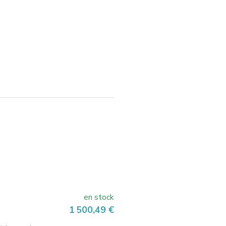
en stock
Prix
1 500,49 €