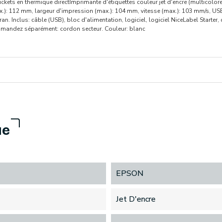
ckets en thermique directImprimante d'étiquettes couleur jet d'encre (multicolore
): 112 mm, largeur d'impression (max.): 104 mm, vitesse (max.): 103 mm/s, USB
an. Inclus: câble (USB), bloc d'alimentation, logiciel, logiciel NiceLabel Starter,
mandez séparément: cordon secteur. Couleur: blanc
ue
EPSON
Jet D'encre