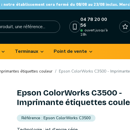
: notre établissement sera fermé du 08/08 au 23/08 inclus. Merc
04 78 20 00
56
ouvert jusqu'à
18h
Terminaux
Point de vente
mprimantes étiquettes couleur
Epson ColorWorks C3500 - Imprimante 
Epson ColorWorks C3500 -
Imprimante étiquettes coul
Epson ColorWorks C3500
Technologie : jet d'encre série