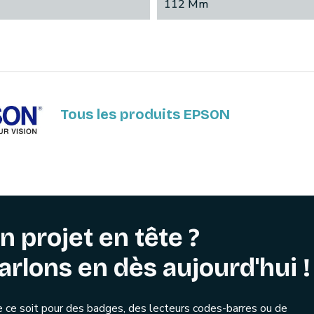
112 Mm
Tous les produits EPSON
n projet en tête ?
arlons en dès aujourd'hui !
 ce soit pour des badges, des lecteurs codes-barres ou de