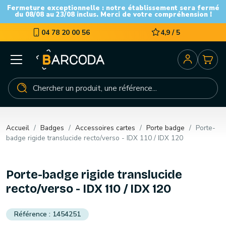
Fermeture exceptionnelle : notre établissement sera fermé
du 08/08 au 23/08 inclus. Merci de votre compréhension !
04 78 20 00 56
4,9 / 5
Accueil
Badges
Accessoires cartes
Porte badge
Porte-
badge rigide translucide recto/verso - IDX 110 / IDX 120
Porte-badge rigide translucide
recto/verso - IDX 110 / IDX 120
1454251