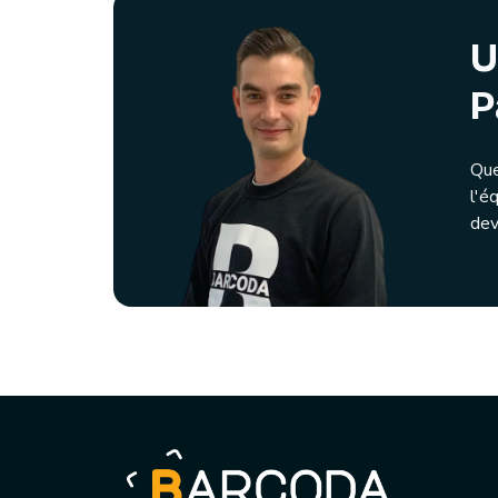
U
P
Que
l'é
dev