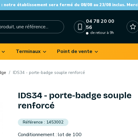
: notre établissement sera fermé du 08/08 au 23/08 inclus. Merc
04 78 20 00
56
de retour à 9h
Terminaux
Point de vente
dge
IDS34 - porte-badge souple renforcé
IDS34 - porte-badge souple
renforcé
1453002
Conditionnement : lot de 100