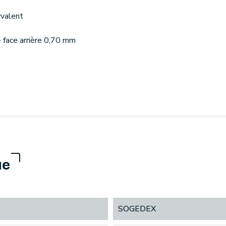
yvalent
- face arrière 0,70 mm
ue
SOGEDEX