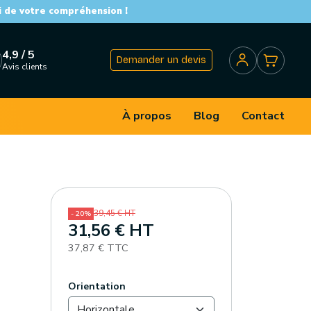
i de votre compréhension !
4,9 / 5
Demander un devis
Avis clients
À propos
Blog
Contact
39,45 € HT
- 20%
31,56 € HT
37,87 € TTC
Orientation