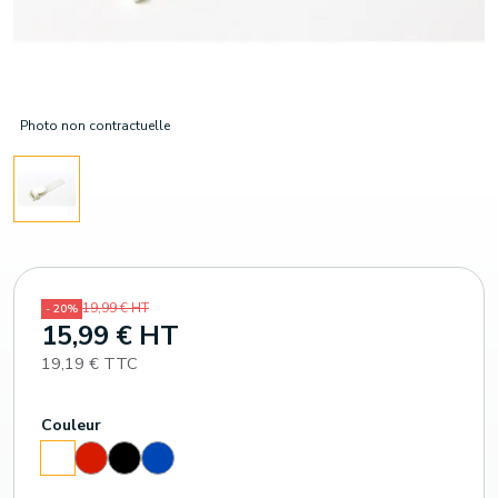
Photo non contractuelle
19,99 € HT
- 20%
15,99 € HT
19,19 € TTC
Couleur
Rouge
Noir
Bleu
Blanc
(186
roi
c)
(293