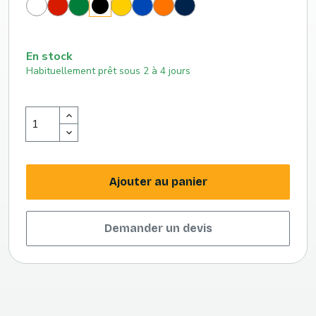
Blanc
Rouge
Vert
Jaune
Bleu
Orange
Bleu
Noir
(186
(348
(116
roi
(151
marine
c)
c)
c)
(293
c)
(289
c)
c)
En stock
Habituellement prêt sous 2 à 4 jours
Ajouter au panier
Demander un devis