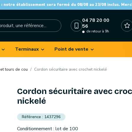
: notre établissement sera fermé du 08/08 au 23/08 inclus. Merc
04 78 20 00
56
de retour à 9h
Terminaux
Point de vente
et tours de cou
Cordon sécuritaire avec crochet nickelé
Cordon sécuritaire avec cro
nickelé
1437296
Conditionnement : lot de 100