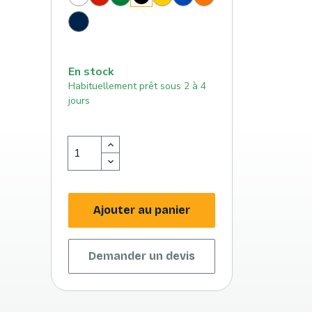
(186
(348
(116
roi
(151
Bleu
c)
c)
c)
(293
c)
marine
c)
(289
c)
En stock
Habituellement prêt sous 2 à 4
jours
Ajouter au panier
Demander un devis