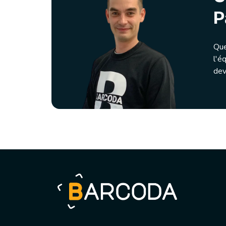
P
Que
l'é
dev