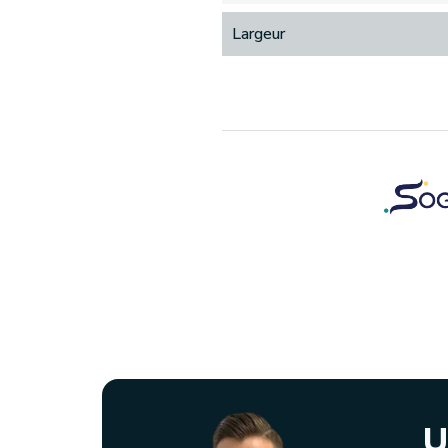
Largeur
U