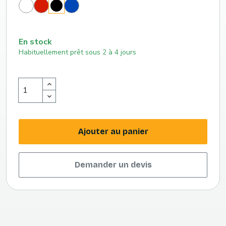
Blanc
Rouge
Bleu
Noir
(186
roi
c)
(293
c)
En stock
Habituellement prêt sous 2 à 4 jours
Ajouter au panier
Demander un devis