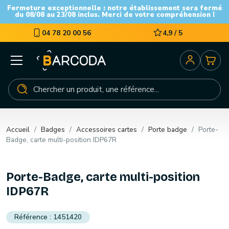
Fermeture exceptionnelle : notre établissement sera fermé
du 08/08 au 23/08 inclus. Merci de votre compréhension !
04 78 20 00 56
4,9 / 5
Accueil
Badges
Accessoires cartes
Porte badge
Porte-
Badge, carte multi-position IDP67R
Porte-Badge, carte multi-position
IDP67R
1451420