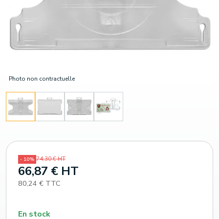
Photo non contractuelle
74,30 € HT
- 10%
66,87 € HT
80,24 € TTC
En stock