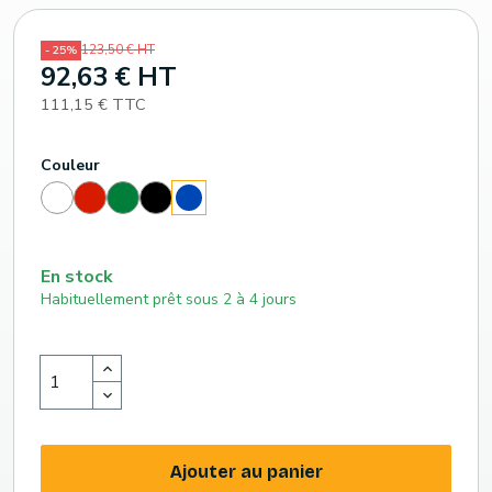
123,50 € HT
- 25%
92,63 € HT
111,15 € TTC
Couleur
Blanc
Rouge
Vert
Noir
Bleu
(186
(348
roi
c)
c)
(293
c)
En stock
Habituellement prêt sous 2 à 4 jours
Ajouter au panier