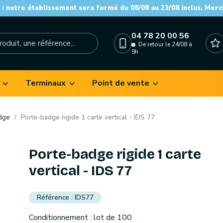
: notre établissement sera fermé du 08/08 au 23/08 inclus. Merc
04 78 20 00 56
De retour le 24/08 à
9h
Terminaux
Point de vente
dge
Porte-badge rigide 1 carte vertical - IDS 77
Porte-badge rigide 1 carte
vertical - IDS 77
IDS77
Conditionnement : lot de 100