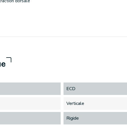
traction dorsale
ue
ECD
Verticale
Rigide