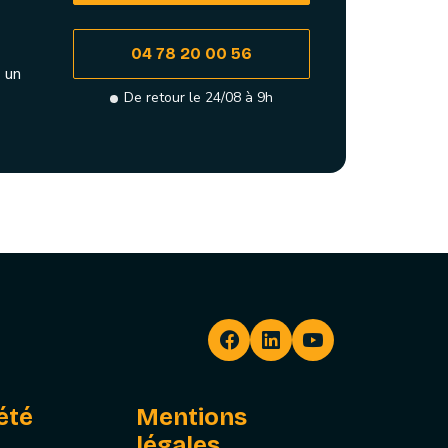
04 78 20 00 56
 un
De retour le 24/08 à 9h
été
Mentions
légales