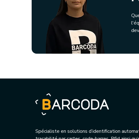
Que
l'é
dev
Spécialiste en solutions d’identification automa
traçabilité par cartes, code-barres, Rfid ainsi q