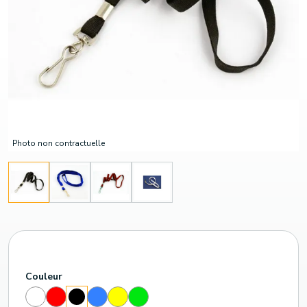
Photo non contractuelle
Couleur
Blanc
Rouge
Bleu
Jaune
Vert
Noir