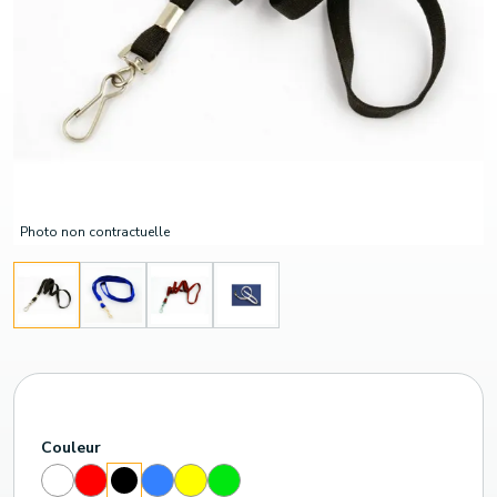
Photo non contractuelle
Couleur
Blanc
Rouge
Bleu
Jaune
Vert
Noir