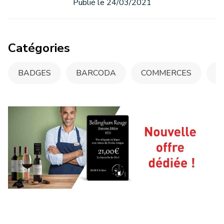
Publié le 24/03/2021
Catégories
BADGES
BARCODA
COMMERCES
C