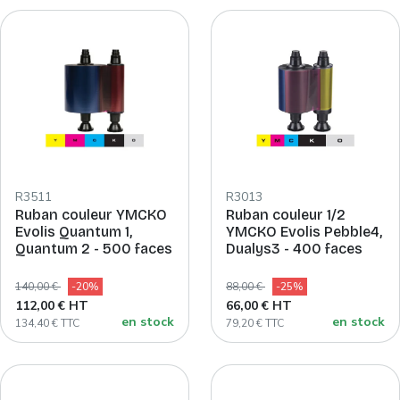
R3511
R3013
Ruban couleur YMCKO
Ruban couleur 1/2
Evolis Quantum 1,
YMCKO Evolis Pebble4,
Quantum 2 - 500 faces
Dualys3 - 400 faces
140,00 €
-20%
88,00 €
-25%
112,00 € HT
66,00 € HT
en stock
en stock
134,40 € TTC
79,20 € TTC