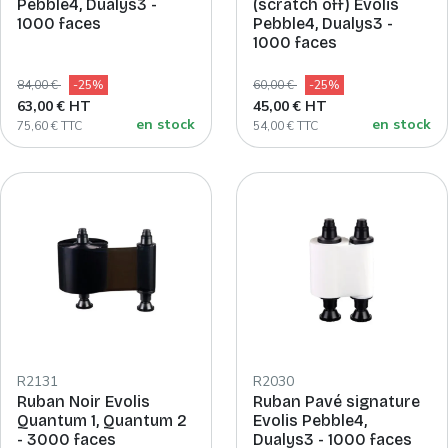
Pebble4, Dualys3 -
(scratch off) Evolis
1000 faces
Pebble4, Dualys3 -
1000 faces
84,00 €
-25%
60,00 €
-25%
63,00 € HT
45,00 € HT
en stock
en stock
75,60 € TTC
54,00 € TTC
R2131
R2030
Ruban Noir Evolis
Ruban Pavé signature
Quantum 1, Quantum 2
Evolis Pebble4,
- 3000 faces
Dualys3 - 1000 faces