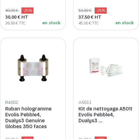
40,00 €
-25%
50,00 €
-25%
30,00 € HT
37,50 € HT
en stock
en stock
36,00 € TTC
45,00 € TTC
R4002
A5011
Ruban hologramme
Kit de nettoyage A5011
Evolis Pebble4,
Evolis Pebble4,
Dualys3 Genuine
Dualys3 …
Globes 350 faces