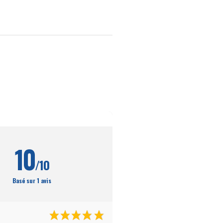
10
/10
Basé sur 1 avis