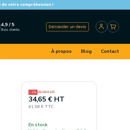
i de votre compréhension !
4,9 / 5
Demander un devis
Avis clients
À propos
Blog
Contact
35,00 € HT
- 1%
34,65 € HT
41,58 € TTC
En stock