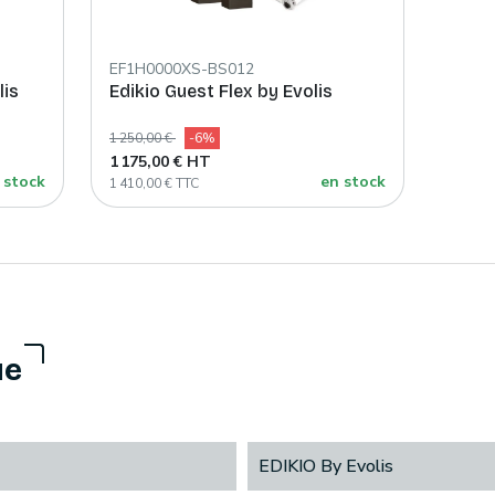
EF1H0000XS-BS012
lis
Edikio Guest Flex by Evolis
1 250,00 €
-6%
1 175,00 € HT
 stock
en stock
1 410,00 € TTC
ue
EDIKIO By Evolis