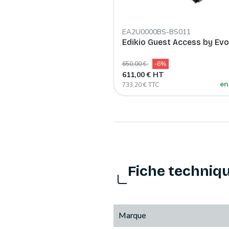
EA2U0000BS-BS011
Edikio Guest Access by Evo
650,00 €
-6%
611,00 € HT
en
733,20 € TTC
Fiche techniq
Marque