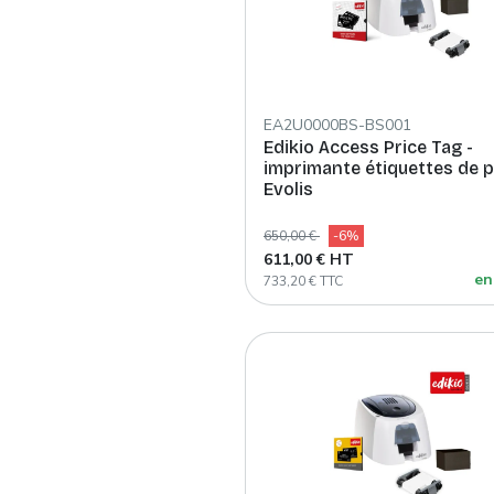
EA2U0000BS-BS001
Edikio Access Price Tag -
imprimante étiquettes de p
Evolis
650,00 €
-6%
611,00 € HT
en
733,20 € TTC