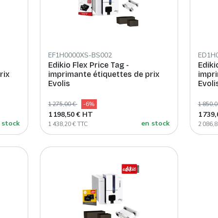
EF1H0000XS-BS002
ED1H
Edikio Flex Price Tag -
Ediki
rix
imprimante étiquettes de prix
impri
Evolis
Evoli
1 275,00 €
-6%
1 850,
1 198,50 € HT
1 739
 stock
en stock
1 438,20 € TTC
2 086,8