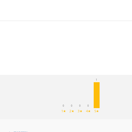
1
0
0
0
0
1★
2★
3★
4★
5★