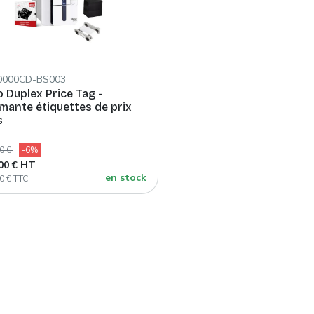
0000CD-BS003
o Duplex Price Tag -
mante étiquettes de prix
s
00 €
-6%
,00 € HT
en stock
0 € TTC