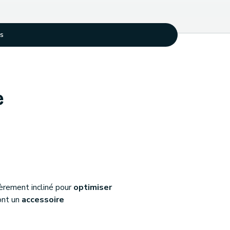
ts
e
rement incliné pour
optimiser
ont un
accessoire