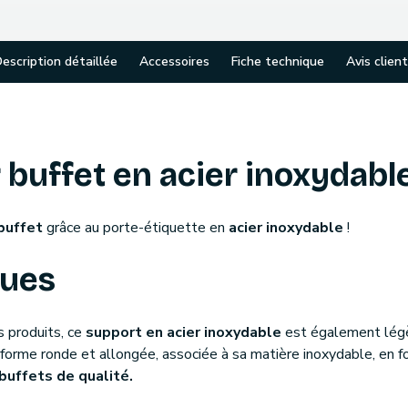
escription détaillée
Accessoires
Fiche technique
Avis clien
 buffet en acier inoxydabl
 buffet
grâce au porte-étiquette en
acier inoxydable
!
ques
s produits, ce
support en acier inoxydable
est également légè
 forme ronde et allongée, associée à sa matière inoxydable, en f
buffets de qualité.