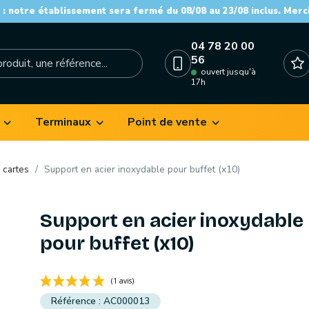
: notre établissement sera fermé du 08/08 au 23/08 inclus. Merc
04 78 20 00
56
ouvert jusqu'à
17h
Terminaux
Point de vente
 cartes
Support en acier inoxydable pour buffet (x10)
Support en acier inoxydable
pour buffet (x10)
AC000013