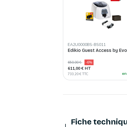
EA2U0000BS-BS011
Edikio Guest Access by Evo
650,00 €
-6%
611,00 € HT
en
733,20 € TTC
Fiche techniq