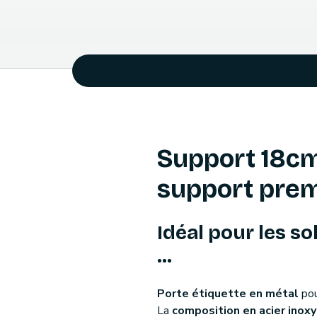
Support 18cm 
support pre
Idéal pour les so
...
Porte étiquette en métal
pou
La
composition en acier inox