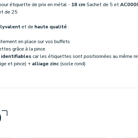
our étiquette de prix en métal -
18 cm
Sachet de 5 et
AC000
t de 25
olyvalent
et de
haute qualité
:
aitement en place sur vos buffets
ttes grâce à la pince
 identifiables
car les étiquettes sont positionnées au même n
ige et pince) +
alliage zinc
(socle rond)
)