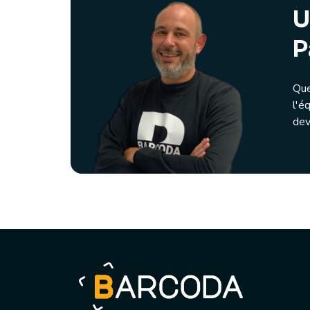
U
P
Que
l'é
dev