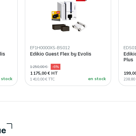
EF1H0000XS-BS012
EDS0
lis
Edikio Guest Flex by Evolis
Ediki
Plus
1 250,00 €
-6%
1 175,00 € HT
199,0
 stock
en stock
1 410,00 € TTC
238,80
ue