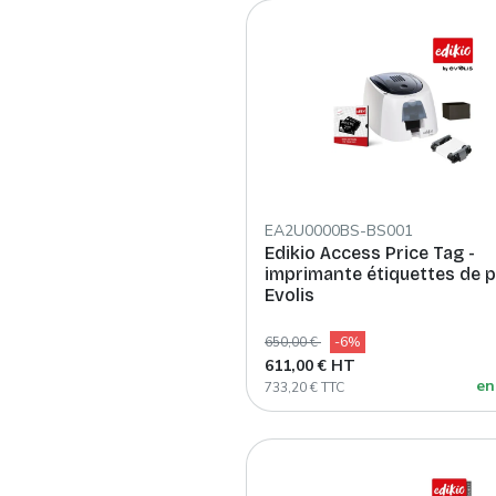
EA2U0000BS-BS001
Edikio Access Price Tag -
imprimante étiquettes de p
Evolis
650,00 €
-6%
611,00 € HT
en
733,20 € TTC