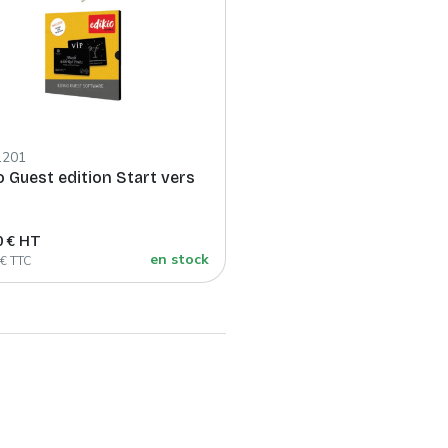
1201
o Guest edition Start vers
0 € HT
en stock
 € TTC