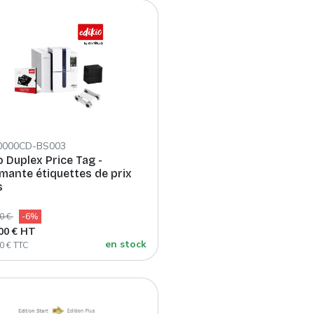
0000CD-BS003
o Duplex Price Tag -
mante étiquettes de prix
s
00 €
-6%
,00 € HT
en stock
0 € TTC