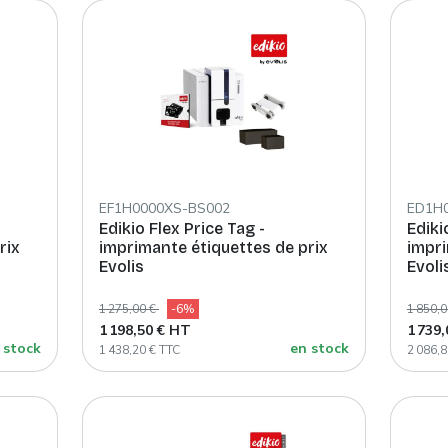
EF1H0000XS-BS002
ED1H
Edikio Flex Price Tag -
Ediki
rix
imprimante étiquettes de prix
impri
Evolis
Evoli
1 275,00 €
-6%
1 850,
1 198,50 € HT
1 739
 stock
en stock
1 438,20 € TTC
2 086,8