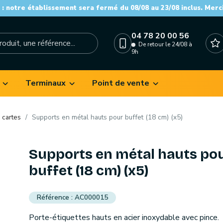
: notre établissement sera fermé du 08/08 au 23/08 inclus. Merc
04 78 20 00 56
De retour le 24/08 à
9h
Terminaux
Point de vente
 cartes
Supports en métal hauts pour buffet (18 cm) (x5)
Supports en métal hauts po
buffet (18 cm) (x5)
AC000015
Porte-étiquettes hauts en acier inoxydable avec pince.