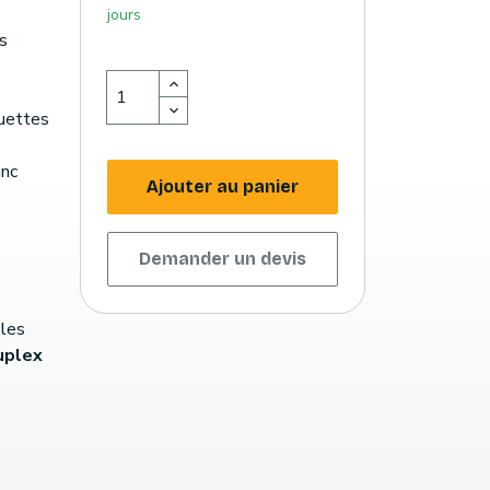
jours
s
quettes
inc
Ajouter au panier
Demander un devis
 les
uplex