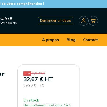
i de votre compréhension !
4,9 / 5
Demander un devis
Avis clients
À propos
Blog
Contact
ur
33,00 € HT
- 1%
32,67 € HT
39,20 € TTC
En stock
Habituellement prêt sous 2 à 4