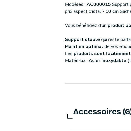
Modèles :
AC000015
Support p
prix aspect cristal -
10 cm
Sache
Vous bénéficiez d’un
produit p
Support stable
qui reste parf
Maintien optimal
de vos étique
Les
produits sont facilement
Matériaux :
Acier inoxydable
(t
Accessoires (6