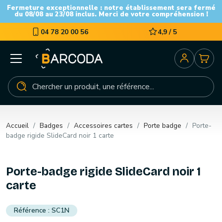
Fermeture exceptionnelle : notre établissement sera fermé
du 08/08 au 23/08 inclus. Merci de votre compréhension !
04 78 20 00 56
4,9 / 5
Accueil
Badges
Accessoires cartes
Porte badge
Porte-
badge rigide SlideCard noir 1 carte
Porte-badge rigide SlideCard noir 1
carte
SC1N