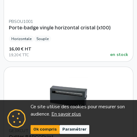
PBSOU1001
Porte-badge vinyle horizontal cristal (x100)
Horizontale
Souple
16,00 € HT
en stock
19,20 € TTC
Ce site utilise des cookies pour mesurer son
audience.
En savoir plus
Ok compris
Paramétrer
GE3XCUT
Cutter BARCOPrint