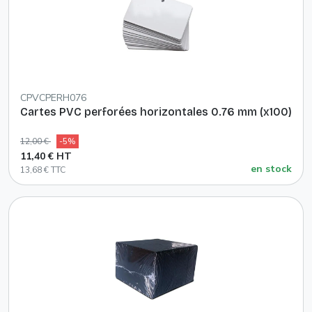
CPVCPERH076
Cartes PVC perforées horizontales 0.76 mm (x100)
12,00 €
-5%
11,40 € HT
en stock
13,68 € TTC