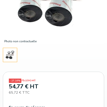
Photo non contractuelle
75,19 € HT
- 27,16%
54,77 € HT
65,72 € TTC