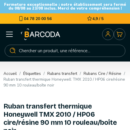
Fermeture exceptionnelle : notre établissement sera fermé
du 08/08 au 23/08 inclus. Merci de votre compréhension !
04 78 20 00 56
4,9 / 5
Accueil
Étiquettes
Rubans transfert
Rubans Cire / Résine
Ruban transfert thermique Honeywell TMX 2010 / HP06 cire/résine
90 mm 10 rouleau/boîte noir
Ruban transfert thermique
Honeywell TMX 2010 / HP06
cire/résine 90 mm 10 rouleau/boîte