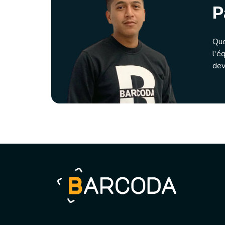
P
Que
l'é
dev