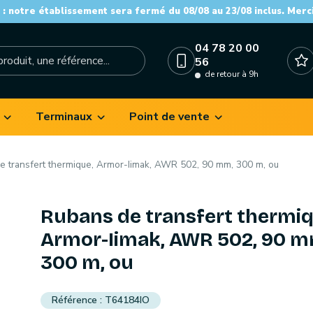
: notre établissement sera fermé du 08/08 au 23/08 inclus. Merc
04 78 20 00
56
de retour à 9h
Terminaux
Point de vente
e transfert thermique, Armor-Iimak, AWR 502, 90 mm, 300 m, ou
Rubans de transfert thermiq
Armor-Iimak, AWR 502, 90 m
300 m, ou
T64184IO