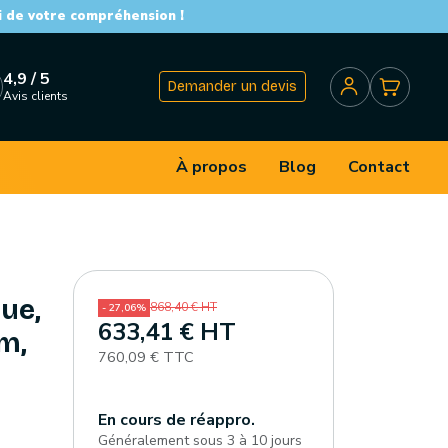
i de votre compréhension !
4,9 / 5
Demander un devis
Avis clients
À propos
Blog
Contact
ue,
868,40 € HT
- 27,06%
633,41 € HT
m,
760,09 € TTC
En cours de réappro.
Généralement sous 3 à 10 jours