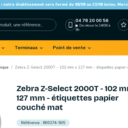
: notre établissement sera fermé du 08/08 au 23/08 inclus. Merc
04 78 20 00 56
De retour le 24/08 à
9h
Terminaux
Point de vente
mique
Zebra Z-Select 2000T - 102 mm x 127 mm - étiquettes papier
Zebra Z-Select 2000T - 102 
127 mm - étiquettes papier
couché mat
800274-505