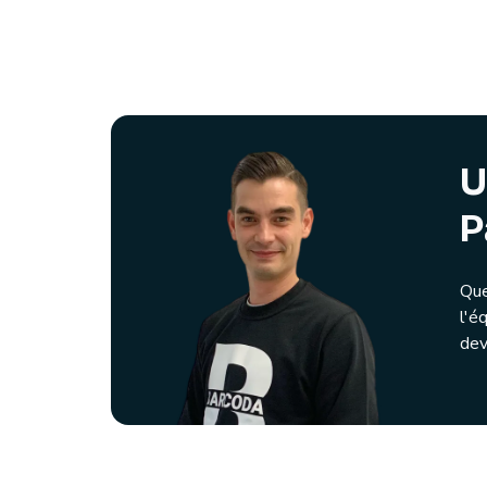
U
P
Que
l'é
dev