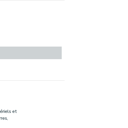
riels et
rres,