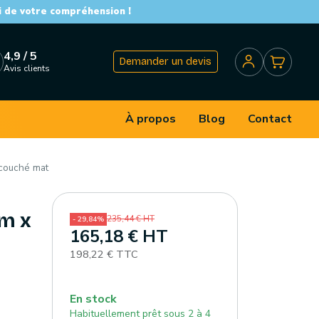
i de votre compréhension !
4,9 / 5
Demander un devis
Avis clients
À propos
Blog
Contact
 couché mat
mm x
235,44 € HT
- 29,84%
165,18 € HT
198,22 € TTC
En stock
Habituellement prêt sous 2 à 4