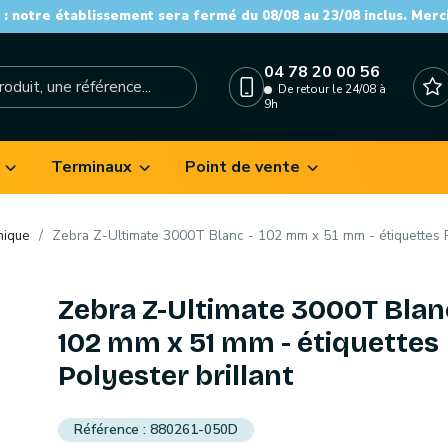
: notre établissement sera fermé du 08/08 au 23/08 inclus. Merc
04 78 20 00 56
De retour le 24/08 à
9h
Terminaux
Point de vente
mique
Zebra Z-Ultimate 3000T Blanc - 102 mm x 51 mm - étiquettes Po
Zebra Z-Ultimate 3000T Blan
102 mm x 51 mm - étiquettes
Polyester brillant
880261-050D