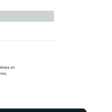
riels et
rres,