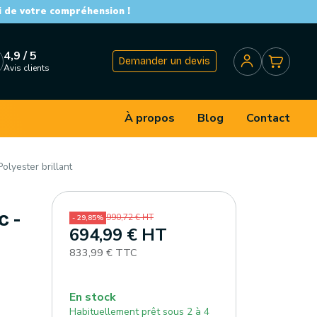
i de votre compréhension !
4,9 / 5
Demander un devis
Avis clients
À propos
Blog
Contact
lyester brillant
c -
990,72 € HT
- 29,85%
694,99 € HT
833,99 € TTC
En stock
Habituellement prêt sous 2 à 4