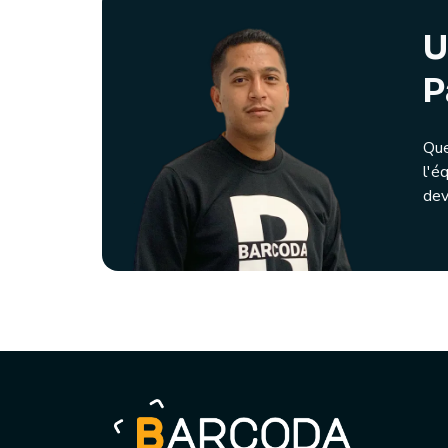
U
P
Que
l'é
dev