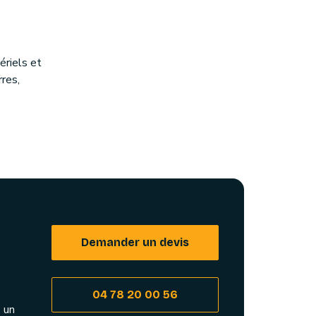
riels et
rres,
Demander un devis
04 78 20 00 56
 un