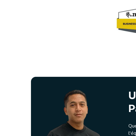
U
P
Que
l'é