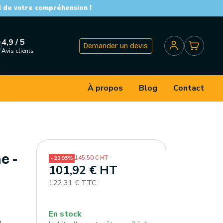
i de votre compréhension !
4,9 / 5
Demander un devis
Avis clients
À propos
Blog
Contact
e -
145,50 € HT
- 29,95%
101,92 € HT
122,31 € TTC
En stock
0