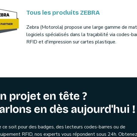
Tous les produits ZEBRA
Zebra (Motorola) propose une large gamme de maté
logiciels spécialisés dans la traçabilité via codes-ba
RFID et d'impression sur cartes plastique.
n projet en tête ?
arlons en dès aujourd'hui !
 ce soit pour des badges, des lecteurs codes-barres ou de
quipement RFID, nos experts vous répondent sous 24h. Obtenez