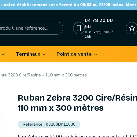
: notre établissement sera fermé du 08/08 au 23/08 inclus. Merc
04 78 20 00
56
ouvert jusqu'à
18h
Terminaux
Point de vente
bra 3200 Cire/Résine - 110 mm x 300 mètres
Ruban Zebra 3200 Cire/Résin
110 mm x 300 mètres
03200BK11030
film Zebra noir 3200 cire/résine pour imprimante ZT22