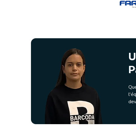
U
P
Que
l'é
dev