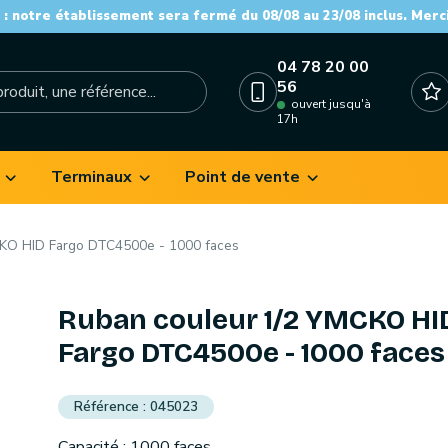
: notre établissement sera fermé du 08/08 au 23/08 inclus. Merc
04 78 20 00
56
ouvert jusqu'à
17h
Terminaux
Point de vente
CKO HID Fargo DTC4500e - 1000 faces
Ruban couleur 1/2 YMCKO HI
Fargo DTC4500e - 1000 faces
045023
Capacité : 1000 faces