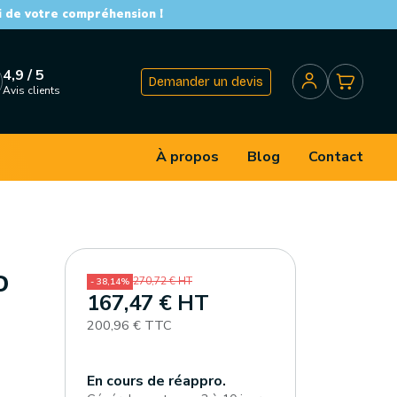
i de votre compréhension !
4,9 / 5
Demander un devis
Avis clients
À propos
Blog
Contact
D
270,72 € HT
- 38,14%
167,47 € HT
200,96 € TTC
En cours de réappro.