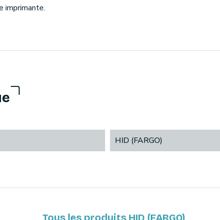
re imprimante.
ue
HID (FARGO)
Tous les produits HID (FARGO)