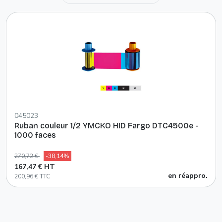
045023
Ruban couleur 1/2 YMCKO HID Fargo DTC4500e -
1000 faces
270,72 €
-38,14%
167,47 € HT
en réappro.
200,96 € TTC